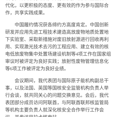
代化，以更积极的态度、更有效的作为参与国际合
作，共享实践成果。
中国履约情况获各缔约方高度肯定。中国创新
研发并应用先进工程技术建造高放废物地质处置地
下实验室、采取新措施对废旧放射源进行回收再利
用、实现激光技术去污的工程应用、建立有效的核
电低放废物集中处置场建设机制等4项工作在国家组
审议时被评定为良好实践；放射性废物管理信息化
等6项工作被评定为良好业绩。
会议期间，我代表团与国际原子能机构副总干
事，以及法国、英国等国核安全监管机构负责人举
行会谈，就共同关心的问题交换意见。会后，我代
表团部分成员访问阿联酋，与阿联酋联邦核监管局
等机构主要负责人就深化核安全合作举行工作会