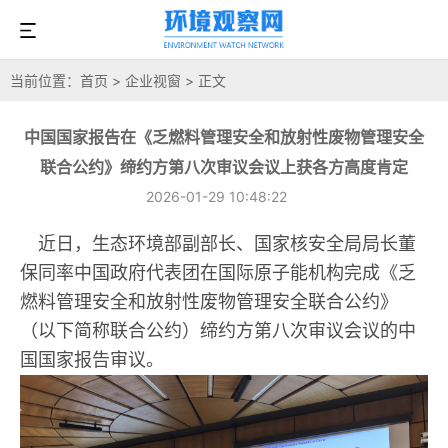
当前位置：
首页
>
企业视窗
> 正文
中国国家报告在《乏燃料管理安全和放射性废物管理安全
联合公约》缔约方第八次审议会议上获各方高度肯定
2026-01-29 10:48:22
近日，生态环境部副部长、国家核安全局局长董
保同率中国政府代表团在国际原子能机构完成《乏
燃料管理安全和放射性废物管理安全联合公约》
（以下简称联合公约）缔约方第八次审议会议的中
国国家报告审议。